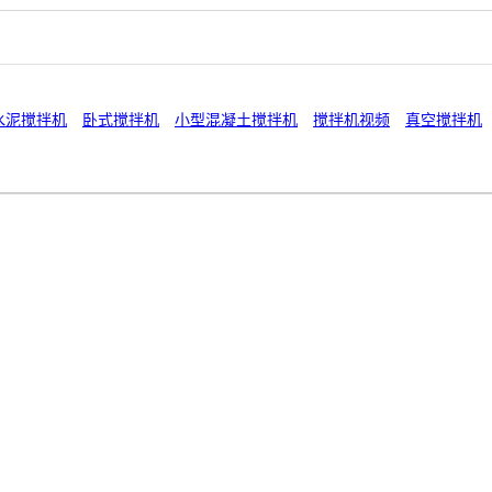
水泥搅拌机
卧式搅拌机
小型混凝土搅拌机
搅拌机视频
真空搅拌机