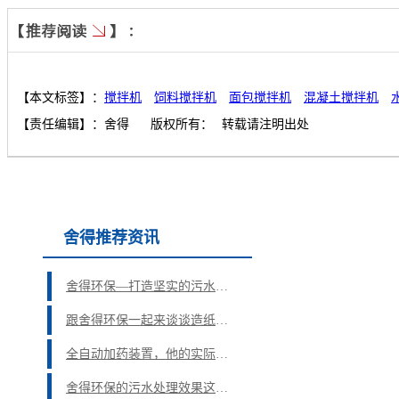
【本文标签】：
搅拌机
饲料搅拌机
面包搅拌机
混凝土搅拌机
【责任编辑】：
舍得
版权所有：
转载请注明出处
舍得推荐资讯
舍得环保—打造坚实的污水处理绿色未来
跟舍得环保一起来谈谈造纸污水治理工程的那些事
全自动加药装置，他的实际应用超乎你想象！
舍得环保的污水处理效果这么好，出色的加药装置必不可少