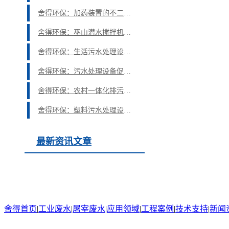
舍得环保：加药装置的不二之选，舍我其谁
舍得环保：巫山潜水搅拌机应用厂家
舍得环保：生活污水处理设备有哪些功能特点？
舍得环保：污水处理设备促进了经济的发展
舍得环保：农村一体化排污设备有什么功能特点？
舍得环保：塑料污水处理设备的溶气罐压力过高怎么解决？
最新资讯文章
舍得首页
|
工业废水
|
屠宰废水
|
应用领域
|
工程案例
|
技术支持
|
新闻