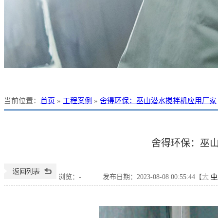
当前位置
：
首页
»
工程案例
»
舍得环保：巫山潜水搅拌机应用厂家
舍得环保：巫
浏览：
-
发布日期：2023-08-08 00:55:44【
大
中