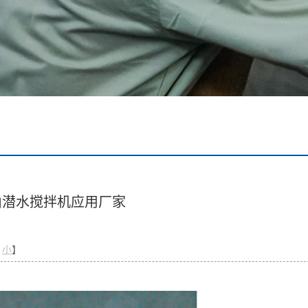
山潜水搅拌机应用厂家
小
】